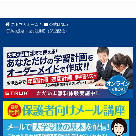
ストマガホーム
/
公式LINE
/
GWの反省：公式LINE（5/12配信）