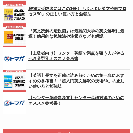
難関大受験者にはこの1冊！「ポレポレ英文読解プロ
セス50」の正しい使い方と勉強法
『英文読解の透視図』は最難関大学の英文解釈に最
適！効果的な勉強法や注意点なども解説
【上級者向け】センター英語で満点を狙う人がやる
べき分野別オススメ参考書
【英語】長文を正確に読み解くための第一歩におす
すめの参考書！「超入門英文解釈の技術60」の正し
い使い方と勉強法
【センター英語参考書】センター英語対策のための
オススメ参考書！