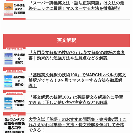
『スーパー講義英文法・語法正誤問題』は文法の最
終チェックに最適！マスターする方法を徹底解説
英文解釈
『入門英文解釈の技術70』は英文解釈の鉄板の参考
書｜効果的な勉強方法や注意点などを解説
『基礎英文解釈の技術100』でMARCHレベルの英文
解釈ができる！3ヶ月でマスターする方法を徹底解
説！
『英文解釈の技術100』は英語構文を網羅的に学習
できる！正しい使い方や注意点なども解説
大学入試「英語」のおすすめ問題集・参考書7選！こ
れさえやれば単語・文法・長文読解を伸ばして合格
できる！