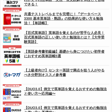
できる！
共通テストレベルまでを完璧に！『データベース
3300 基本英単語・熟語』の効果的な使い方＆勉強
法！【単語帳】
【百式英単語】英単語を覚えるのが苦手な人必見！
百式英単語の正しい使い方と勉強法とは？【大学受
験英語】
【英語参考書初級編】基礎から身につけたい初学者
におすすめ英単語帳5選
【上級者向け】センター英語で満点を狙う人がやる
べき分野別オススメ参考書
【DUO3.0】例文で英単語を覚えるおすすめの勉強法
と使い方〜応用編〜
【DUO3.0】例文で英単語を覚えるおすすめの勉強法