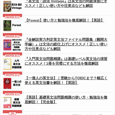
『英文法・語法 Vintage』は英文法の問題演習にオ
ススメ！正しい使い方や注意点なども解説
【Forest】使い方と勉強法を徹底解説！【英語】
『全解説実力判定英文法ファイナル問題集（難関大
学編）』は文法の総仕上げにオススメ！正しい使い
方や注意点なども解説
『入門英文法問題精講』は基礎レベル英文法の演習
にオススメ！1冊を完璧にする方法を徹底解説
【一億人の英文法】｜受験からTOEICまで？幅広く
使える英文法書を解説！【英語】
【英語】基礎英文法問題精講の使い方・勉強法を徹
底解説！【完全版】