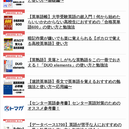
と使い方〜基礎編〜
【英単語帳】大学受験英語の超入門！何から始めた
らいいかわからない高校生におすすめの「合格英単
語600」の使い方と勉強法
暗記作業が嫌いでも楽に覚えられる【ボカロで覚え
る高校英単語】使い方
【英熟語】見落としがちな英熟語をこの一冊でおさ
える！「DUO elements」の使い方と勉強法
【速読英単語】長文で英単語を覚えるおすすめの勉
強法と使い方〜応用編〜
【センター英語参考書】センター英語対策のための
オススメ参考書！
【データベース1700】英語が苦手な人におすすめの