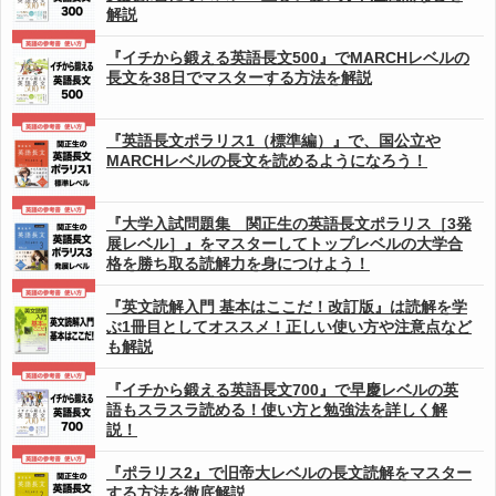
解説
『イチから鍛える英語長文500』でMARCHレベルの
長文を38日でマスターする方法を解説
『英語長文ポラリス1（標準編）』で、国公立や
MARCHレベルの長文を読めるようになろう！
『大学入試問題集 関正生の英語長文ポラリス［3発
展レベル］』をマスターしてトップレベルの大学合
格を勝ち取る読解力を身につけよう！
『英文読解入門 基本はここだ！改訂版』は読解を学
ぶ1冊目としてオススメ！正しい使い方や注意点など
も解説
『イチから鍛える英語長文700』で早慶レベルの英
語もスラスラ読める！使い方と勉強法を詳しく解
説！
『ポラリス2』で旧帝大レベルの長文読解をマスター
する方法を徹底解説