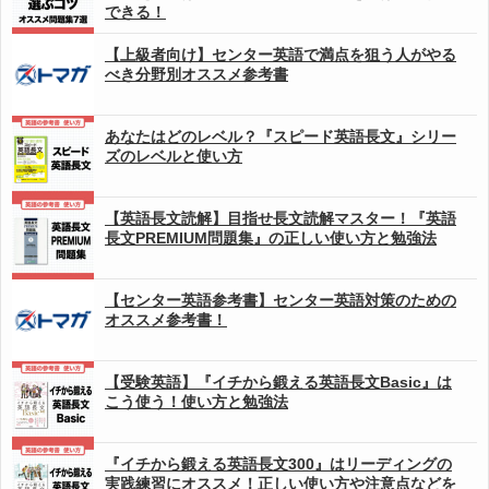
できる！
【上級者向け】センター英語で満点を狙う人がやる
べき分野別オススメ参考書
あなたはどのレベル？『スピード英語長文』シリー
ズのレベルと使い方
【英語長文読解】目指せ長文読解マスター！『英語
長文PREMIUM問題集』の正しい使い方と勉強法
【センター英語参考書】センター英語対策のための
オススメ参考書！
【受験英語】『イチから鍛える英語長文Basic』は
こう使う！使い方と勉強法
『イチから鍛える英語長文300』はリーディングの
実践練習にオススメ！正しい使い方や注意点などを