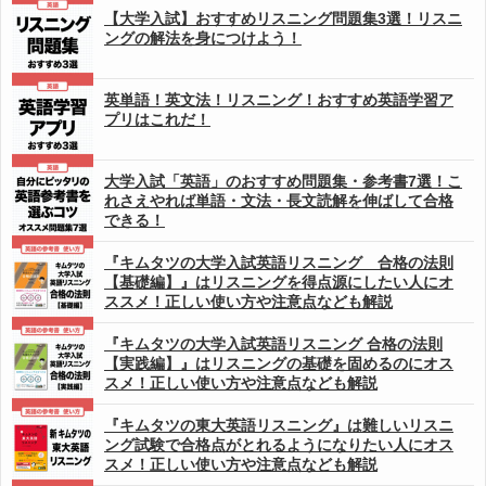
【大学入試】おすすめリスニング問題集3選！リスニ
ングの解法を身につけよう！
英単語！英文法！リスニング！おすすめ英語学習ア
プリはこれだ！
大学入試「英語」のおすすめ問題集・参考書7選！こ
れさえやれば単語・文法・長文読解を伸ばして合格
できる！
『キムタツの大学入試英語リスニング 合格の法則
【基礎編】』はリスニングを得点源にしたい人にオ
ススメ！正しい使い方や注意点なども解説
『キムタツの大学入試英語リスニング 合格の法則
【実践編】』はリスニングの基礎を固めるのにオス
スメ！正しい使い方や注意点なども解説
『キムタツの東大英語リスニング』は難しいリスニ
ング試験で合格点がとれるようになりたい人にオス
スメ！正しい使い方や注意点なども解説