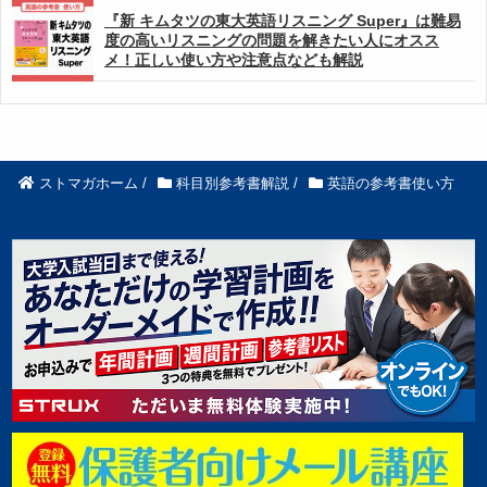
『新 キムタツの東大英語リスニング Super』は難易
度の高いリスニングの問題を解きたい人にオスス
メ！正しい使い方や注意点なども解説
ストマガホーム
/
科目別参考書解説
/
英語の参考書使い方