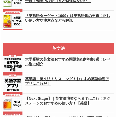
一冊！効果的な使い方と勉強法を紹介！
『英熟語ターゲット1000』は英熟語帳の王道！正し
い使い方や注意点なども解説
英文法
大学受験の英文法おすすめ問題集&参考書6選！レベ
ル別に紹介
英単語！英文法！リスニング！おすすめ英語学習ア
プリはこれだ！
【Next Stage】｜英文法演習ならまずはこれ！ネク
ステージのおすすめの使い方！【英語】