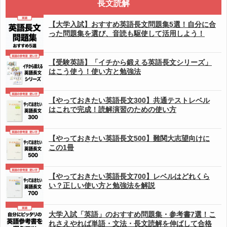
長文読解
【大学入試】おすすめ英語長文問題集5選！自分に合
った問題集を選び、音読も駆使して活用しよう！
【受験英語】「イチから鍛える英語長文シリーズ」
はこう使う！使い方と勉強法
【やっておきたい英語長文300】共通テストレベル
はこれで完成！読解演習のための使い方
【やっておきたい英語長文500】難関大志望向けに
この1冊
【やっておきたい英語長文700】レベルはどれくら
い？正しい使い方と勉強法を解説
大学入試「英語」のおすすめ問題集・参考書7選！こ
れさえやれば単語・文法・長文読解を伸ばして合格