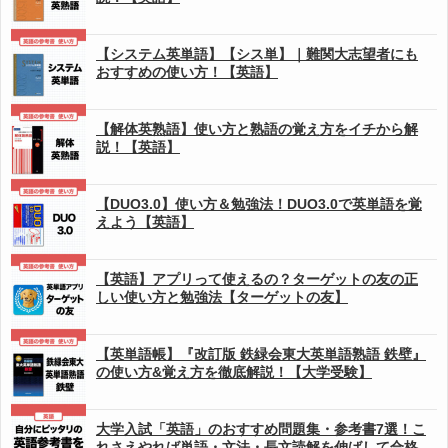
【システム英単語】【シス単】｜難関大志望者にも
おすすめの使い方！【英語】
【解体英熟語】使い方と熟語の覚え方をイチから解
説！【英語】
【DUO3.0】使い方＆勉強法！DUO3.0で英単語を覚
えよう【英語】
【英語】アプリって使えるの？ターゲットの友の正
しい使い方と勉強法【ターゲットの友】
【英単語帳】『改訂版 鉄緑会東大英単語熟語 鉄壁』
の使い方&覚え方を徹底解説！【大学受験】
大学入試「英語」のおすすめ問題集・参考書7選！こ
れさえやれば単語・文法・長文読解を伸ばして合格