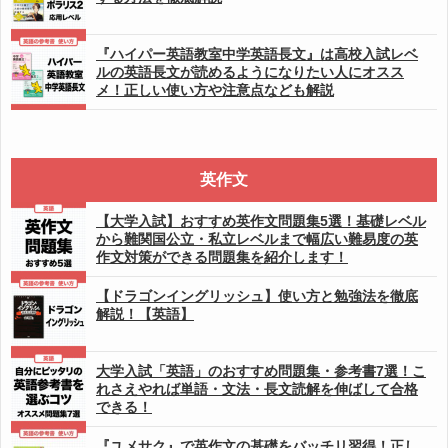
『ハイパー英語教室中学英語長文』は高校入試レベ
ルの英語長文が読めるようになりたい人にオスス
メ！正しい使い方や注意点なども解説
英作文
【大学入試】おすすめ英作文問題集5選！基礎レベル
から難関国公立・私立レベルまで幅広い難易度の英
作文対策ができる問題集を紹介します！
【ドラゴンイングリッシュ】使い方と勉強法を徹底
解説！【英語】
大学入試「英語」のおすすめ問題集・参考書7選！こ
れさえやれば単語・文法・長文読解を伸ばして合格
できる！
『ユメサク』で英作文の基礎をバッチリ習得！正し