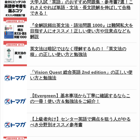
大学入試「英語」のおすすめ問題集・参考書7選！こ
れさえやれば単語・文法・長文読解を伸ばして合格
できる！
『全解説頻出英文法・語法問題 1000』は難関私大を
目指す人にオススメ！正しい使い方や注意点なども
解説
英文法は暗記ではなく理解するもの！「英文法の
核」の正しい使い方と勉強法
「Vision Quest 総合英語 2nd edition」の正しい使
い方と勉強法
【Evergreen】基本事項から丁寧に確認するならこ
の一冊！使い方＆勉強法をご紹介！
【上級者向け】センター英語で満点を狙う人がやる
べき分野別オススメ参考書