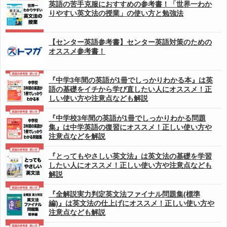
英語の苦手克服におすすめの参考書！「世界一わか
りやすい英文法の授業」の使い方と勉強法
【センター英語参考書】センター英語対策のための
オススメ参考書！
『中学3年間の英語が1冊でしっかりわかる本』は英
語の基礎をイチから学び直したい人にオススメ！正
しい使い方や注意点なども解説
『中学校3年間の英語が1冊でしっかりわかる問題
集』は中学英語の復習にオススメ！正しい使い方や
注意点などを解説
『とってもやさしい英文法』は英文法の基礎を学習
したい人にオススメ！正しい使い方や注意点なども
解説
『全解説実力判定英文法ファイナル問題集(標準
編)』は英文法の仕上げにオススメ！正しい使い方や
注意点なども解説