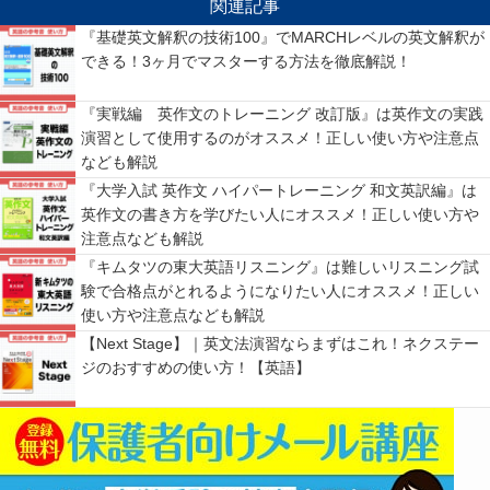
関連記事
『基礎英文解釈の技術100』でMARCHレベルの英文解釈が
できる！3ヶ月でマスターする方法を徹底解説！
『実戦編 英作文のトレーニング 改訂版』は英作文の実践
演習として使用するのがオススメ！正しい使い方や注意点
なども解説
『大学入試 英作文 ハイパートレーニング 和文英訳編』は
英作文の書き方を学びたい人にオススメ！正しい使い方や
注意点なども解説
『キムタツの東大英語リスニング』は難しいリスニング試
験で合格点がとれるようになりたい人にオススメ！正しい
使い方や注意点なども解説
【Next Stage】｜英文法演習ならまずはこれ！ネクステー
ジのおすすめの使い方！【英語】