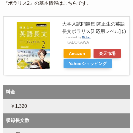
『ポラリス2』の基本情報はこちらです。
大学入試問題集 関正生の英語
長文ポラリス[2 応用レベル] (.)
created by
Rinker
KADOKAWA
Amazon
楽天市場
Yahooショッピング
料金
￥1,320
収録長文数