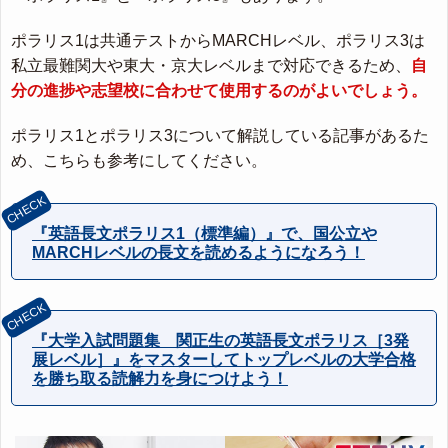
ポラリス1は共通テストからMARCHレベル、ポラリス3は
私立最難関大や東大・京大レベルまで対応できるため、
自
分の進捗や志望校に合わせて使用するのがよいでしょう。
ポラリス1とポラリス3について解説している記事があるた
め、こちらも参考にしてください。
『英語長文ポラリス1（標準編）』で、国公立や
MARCHレベルの長文を読めるようになろう！
『大学入試問題集 関正生の英語長文ポラリス［3発
展レベル］』をマスターしてトップレベルの大学合格
を勝ち取る読解力を身につけよう！