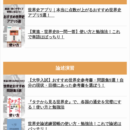
世界史アプリ｜本当に点数が上がるおすすめ世界史
アプリ5選！
【東進・世界史B一問一答】使い方と勉強法！これ
で単語はばっちり！
論述演習
【大学入試】おすすめ世界史参考書・問題集5選！自
分の現状・目標にあった参考書を選ぼう！
『タテから見る世界史』で、各国の通史を完璧にす
る！使い方と勉強法
世界史論述練習帳の使い方・勉強法！これで論述は
バッチリ！