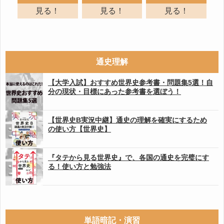
見る！
見る！
見る！
通史理解
【大学入試】おすすめ世界史参考書・問題集5選！自
分の現状・目標にあった参考書を選ぼう！
【世界史B実況中継】通史の理解を確実にするため
の使い方【世界史】
『タテから見る世界史』で、各国の通史を完璧にす
る！使い方と勉強法
単語暗記・演習