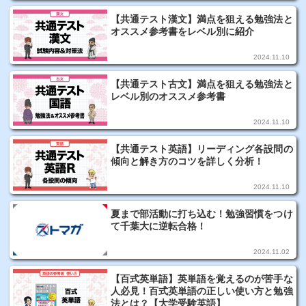
【共通テスト漢文】満点を狙える勉強法と
オススメ参考書をレベル別に紹介
2024.11.10
【共通テスト古文】満点を狙える勉強法と
レベル別のオススメ参考書
2024.11.10
【共通テスト英語】リーディング各設問の
傾向と解き方のコツを詳しく分析！
2024.11.10
夏まで部活動に打ち込む！勉強習慣をつけ
て千葉大に逆転合格！
2024.11.02
【百式英単語】英単語を覚えるのが苦手な
人必見！百式英単語の正しい使い方と勉強
法とは？【大学受験英語】