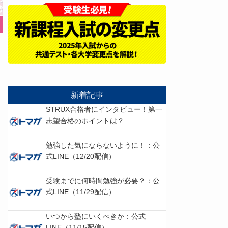
新着記事
STRUX合格者にインタビュー！第一
志望合格のポイントは？
勉強した気にならないように！：公
式LINE（12/20配信）
受験までに何時間勉強が必要？：公
式LINE（11/29配信）
いつから塾にいくべきか：公式
LINE（11/15配信）