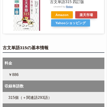
古文単語315 四訂版
created by
Rinker
Amazon
楽天市場
Yahooショッピング
古文単語315の基本情報
料金
￥886
収録単語数
315個（＋関連語293語）