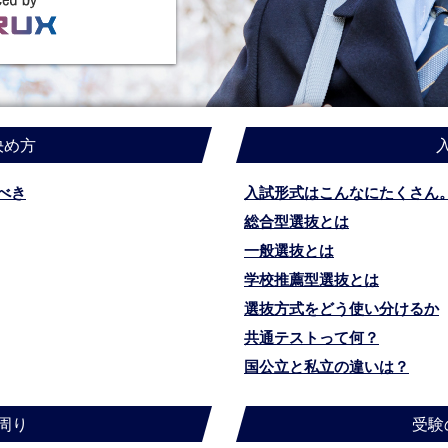
決め方
べき
入試形式はこんなにたくさん
総合型選抜とは
一般選抜とは
学校推薦型選抜とは
選抜方式をどう使い分けるか
共通テストって何？
国公立と私立の違いは？
周り
受験