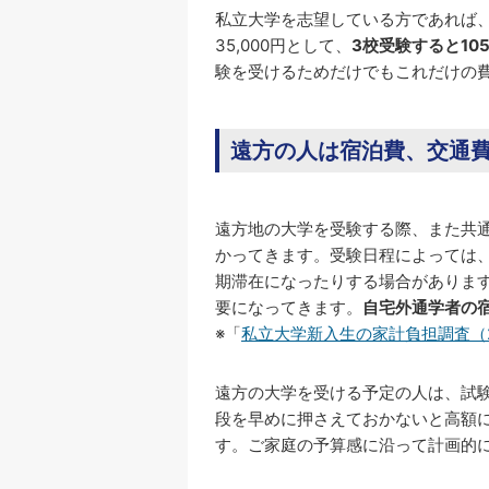
私立大学を志望している方であれば
35,000円として、
3校受験すると10
験を受けるためだけでもこれだけの
遠方の人は宿泊費、交通
遠方地の大学を受験する際、また共
かってきます。受験日程によっては
期滞在になったりする場合がありま
要になってきます。
自宅外通学者の宿
※「
私立大学新入生の家計負担調査（2
遠方の大学を受ける予定の人は、試
段を早めに押さえておかないと高額
す。ご家庭の予算感に沿って計画的