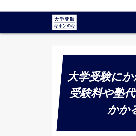
大学受験にか
受験料や塾代
かか