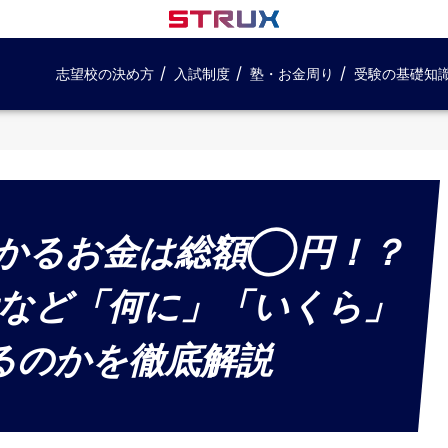
志望校の決め方
入試制度
塾・お金周り
受験の基礎知
かるお金は総額◯円！？
など「何に」「いくら」
るのかを徹底解説