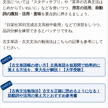
文法については『スタディサプリ』や『富井の古典文法は
じめからていねいに』などを使いつつ、
用言の活用、助動
詞の識別・活用・意味
を重点的に押さえましょう。
『日栄社30日完成古文高校中級用』などで演習をしつつ、
品詞分解を練習できるとバッチリですね。
古文単語・古文文法の勉強法はこちらの記事も参考にして
ください。
【古文単語帳の使い方】古典単語を短期間で効率的に
覚える方法を、東大生が解説！【大学受験】
【古典文法勉強法】古文を正確に読めるようになる！
助動詞や活用の覚え方とおすすめ参考書