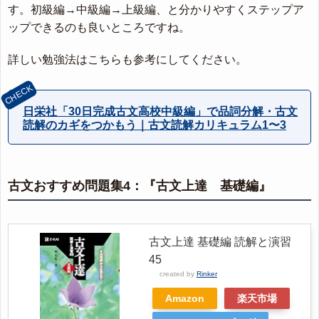
す。初級編→中級編→上級編、と分かりやすくステップア
ップできるのも良いところですね。
詳しい勉強法はこちらも参考にしてください。
日栄社「30日完成古文高校中級編」で品詞分解・古文
読解のカギをつかもう｜古文読解カリキュラム1〜3
古文おすすめ問題集4：『古文上達 基礎編』
古文上達 基礎編 読解と演習
45
created by
Rinker
Amazon
楽天市場