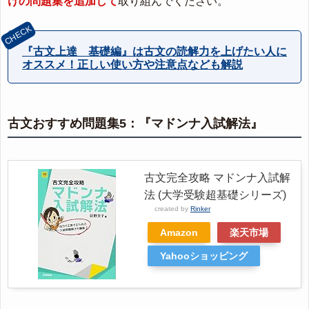
けの問題集を追加して
取り組んでください。
『古文上達 基礎編』は古文の読解力を上げたい人に
オススメ！正しい使い方や注意点なども解説
古文おすすめ問題集5：『マドンナ入試解法』
古文完全攻略 マドンナ入試解
法 (大学受験超基礎シリーズ)
created by
Rinker
Amazon
楽天市場
Yahooショッピング