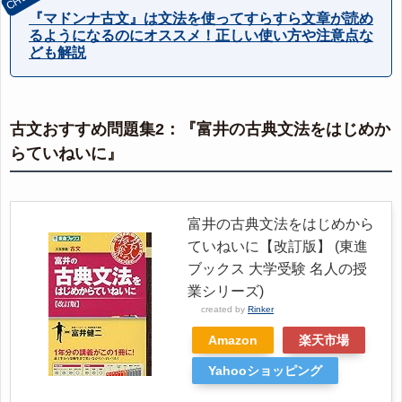
『マドンナ古文』は文法を使ってすらすら文章が読め
るようになるのにオススメ！正しい使い方や注意点な
ども解説
古文おすすめ問題集2：『富井の古典文法をはじめか
らていねいに』
富井の古典文法をはじめから
ていねいに【改訂版】 (東進
ブックス 大学受験 名人の授
業シリーズ)
created by
Rinker
Amazon
楽天市場
Yahooショッピング