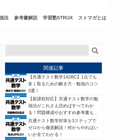
強法
参考書解説
学習塾STRUX
ストマガとは
関連記事
【共通テスト数学1A2BC】1点でも
多く取るための解き方・勉強のコツ
3選！
【新課程対応】共通テスト数学の勉
強法がこれさえ読めばすべてわか
る！問題構成やおすすめ参考書もチ
ェック
共通テスト数学対策を3ステップで
ゼロから徹底解説！何からやればい
いか全てわかる！