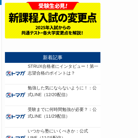
新着記事
STRUX合格者にインタビュー！第一
志望合格のポイントは？
勉強した気にならないように！：公
式LINE（12/20配信）
受験までに何時間勉強が必要？：公
式LINE（11/29配信）
いつから塾にいくべきか：公式
LINE（11/15配信）