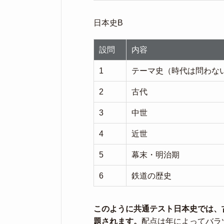
日本史B
設問
内容
1
テーマ史（時代は問わな
2
古代
3
中世
4
近世
5
幕末・明治期
6
鉄道の歴史
このように共通テスト日本史では、
題されます。
配点は年によってバラ