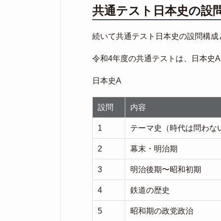
共通テスト日本史の設
続いて共通テスト日本史の設問構成
令和4年度の共通テストは、日本史
日本史A
設問
内容
1
テーマ史（時代は問わな
2
幕末・明治期
3
明治後期〜昭和初期
4
鉄道の歴史
5
昭和期の政党政治