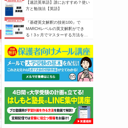
メ！正しい使い方や注意点なども解
【速読英単語】誰におすすめ？使い
説
方と勉強法【英語】
『基礎英文解釈の技術100』で
MARCHレベルの英文解釈ができ
る！3ヶ月でマスターする方法を徹
底解説！