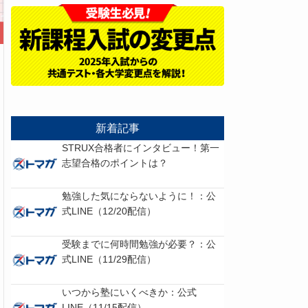
新着記事
STRUX合格者にインタビュー！第一
志望合格のポイントは？
勉強した気にならないように！：公
式LINE（12/20配信）
受験までに何時間勉強が必要？：公
式LINE（11/29配信）
いつから塾にいくべきか：公式
LINE（11/15配信）