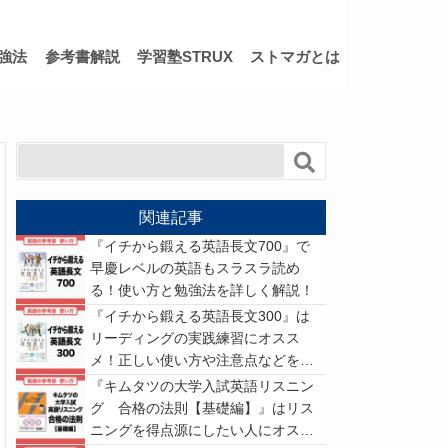
強法
参考書解説
学習塾STRUX
ストマガとは
関連記事
『イチから鍛える英語長文700』で
早慶レベルの英語もスラスラ読め
る！使い方と勉強法を詳しく解説！
『イチから鍛える英語長文300』は
リーディングの実践練習にオスス
メ！正しい使い方や注意点などを解
説
『キムタツの大学入試英語リスニン
グ 合格の法則【基礎編】』はリス
ニングを得点源にしたい人にオスス