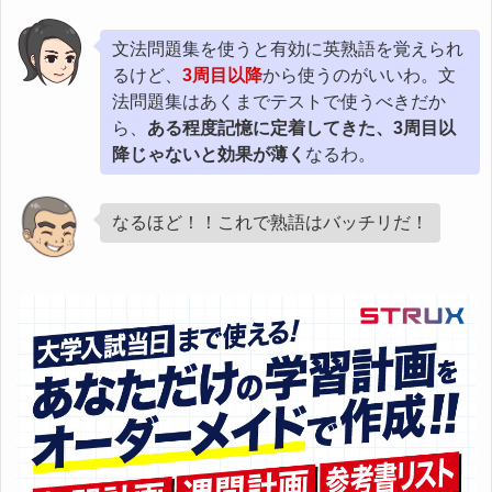
文法問題集を使うと有効に英熟語を覚えられ
るけど、
3周目以降
から使うのがいいわ。文
法問題集はあくまでテストで使うべきだか
ら、
ある程度記憶に定着してきた、3周目以
降じゃないと効果が薄く
なるわ。
なるほど！！これで熟語はバッチリだ！