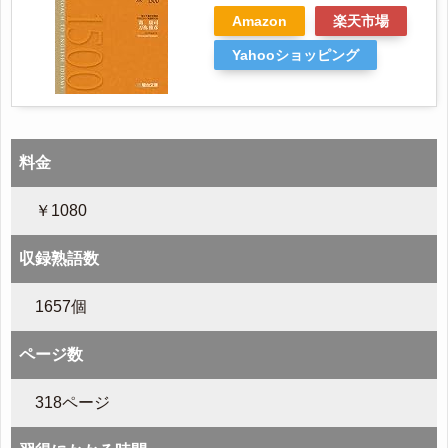
Amazon
楽天市場
Yahooショッピング
料金
￥1080
収録熟語数
1657個
ページ数
318ページ