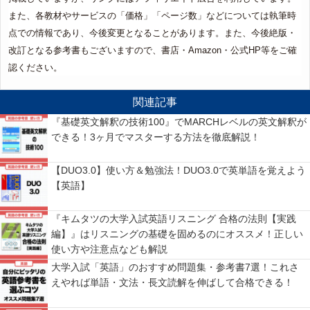
また、各教材やサービスの「価格」「ページ数」などについては執筆時
点での情報であり、今後変更となることがあります。また、今後絶版・
改訂となる参考書もございますので、書店・Amazon・公式HP等をご確
認ください。
関連記事
『基礎英文解釈の技術100』でMARCHレベルの英文解釈が
できる！3ヶ月でマスターする方法を徹底解説！
【DUO3.0】使い方＆勉強法！DUO3.0で英単語を覚えよう
【英語】
『キムタツの大学入試英語リスニング 合格の法則【実践
編】』はリスニングの基礎を固めるのにオススメ！正しい
使い方や注意点なども解説
大学入試「英語」のおすすめ問題集・参考書7選！これさ
えやれば単語・文法・長文読解を伸ばして合格できる！