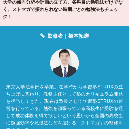
大学の傾向分析や計画の立て方、各科目の勉強法だけでな
く、ストマガで振れられない時期ごとの勉強法もチェッ
ク！
監修者｜
橋本拓磨
東京大学法学部を卒業。在学時から学習塾STRUXの立
ち上げに関わり、教務主任として塾のカリキュラム開発
を担当してきた。現在は塾長として学習塾STRUXの運
営を行っている。勉強を頑張っている高校生に受験を通
して成功体験を得て欲しいという思いから全国の高校生
に勉強効率や勉強法などを届ける「ストマガ」の監修を