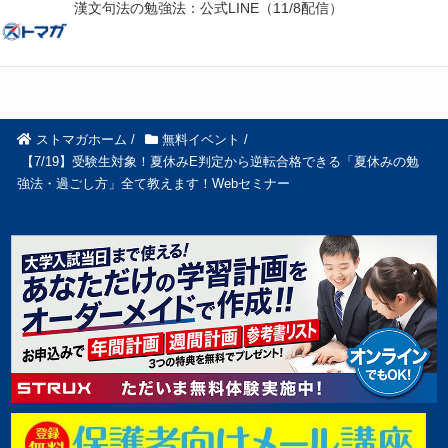
漢文句法の勉強法：公式LINE（11/8配信）
ストマガホーム
/
無料イベント
/
【7/19】受験生対象！夏休みE判定から逆転合格できる「夏休みの勉
強法・過ごし方」全て教えます！Webセミナー