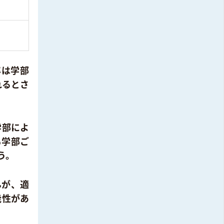
率は学部
れるとさ
学部によ
も学部ご
う。
んが、適
能性があ