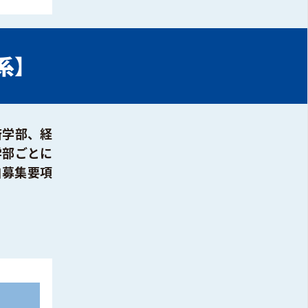
文系】
済学部、経
学部ごとに
自募集要項