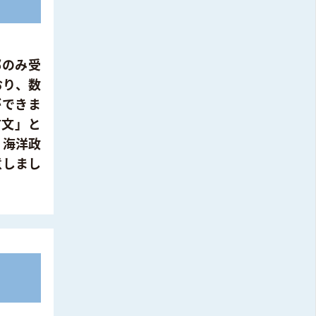
部のみ受
おり、数
ができま
古文」と
、海洋政
意しまし