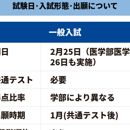
試験日･入試形態･出願について
一般入試
期日
2月25日（医学部医
26日も実施）
共通テスト
必要
得点比率
学部により異なる
出願時期
1月(共通テスト後)