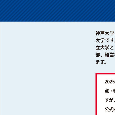
神戸大学
大学です
立大学と
部、経営
ます。
20
点・
すが
公式