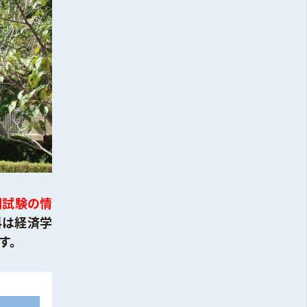
期試験の情
科は経済学
す。