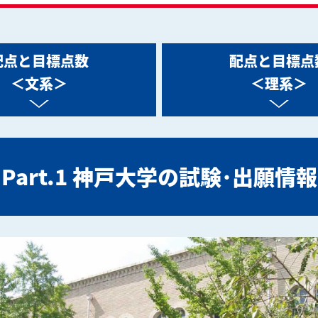
配点と目標点数
配点と目標点
＜文系＞
＜理系＞
Part.1 神戸大学の試験･出願情報