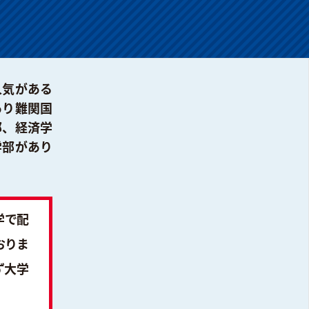
人気がある
あり難関国
部、経済学
学部があり
学で配
おりま
ず大学