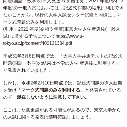
問題(国語・数学)の導入見送 りを踏まえ，2021 年度(令和 3
年度)の一般入試においては，記述式 問題の結果は利用でき
ないことから，現行の大学入試センター試験と同様に，マ
ーク式問題のみを利用します。
(引用：2021 年度(令和 3 年度)東京大学入学者選抜(一般入
試) に関する予告についてhttps://www.u-
tokyo.ac.jp/content/400131334.pdf
平成31年3月8日時点では、「大学入学共通テストの記述式
問題(国語・数学)の結果は本学の入学 者選抜に利用する」
と発表されていました。
しかし、令和2年2月10日時点では、記述式問題の導入延期
を受け
「マーク式問題のみを利用する」
と発表されている
ので、
混在しないように注意して下さい。
ここはまた変更点がある可能性があるので、東京大学から
の入試に関する発表は随時確認しましょう。