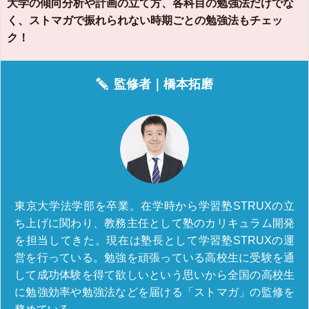
大学の傾向分析や計画の立て方、各科目の勉強法だけでな
く、ストマガで振れられない時期ごとの勉強法もチェッ
ク！
監修者｜
橋本拓磨
東京大学法学部を卒業。在学時から学習塾STRUXの立
ち上げに関わり、教務主任として塾のカリキュラム開発
を担当してきた。現在は塾長として学習塾STRUXの運
営を行っている。勉強を頑張っている高校生に受験を通
して成功体験を得て欲しいという思いから全国の高校生
に勉強効率や勉強法などを届ける「ストマガ」の監修を