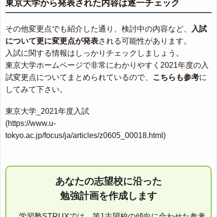
東京大学から発表された内容は逐一チェック
その他変更点でも紹介した通り、検討中の内容など、
入試
について更に変更点が発表
される可能性があります。
入試に関する情報はしっかりチェックしましょう。
東京大学ホームページで非常にわかりやすく2021年度の入
試変更点についてまとめられているので、
こちらも参考
に
してみて下さい。
東京大学_2021年度入試
(https://www.u-
tokyo.ac.jp/focus/ja/articles/z0605_00018.html)
あなたの志望校に沿った
勉強計画を作成します
学習塾STRUXでは、第1志望校の傾向に合わせた参考