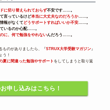
ドに切り替えられておらず
不安です……。
て言っているけど
本当に大丈夫なのだろうか
……。
情報がなくて
どうサポートすればいいか不安
……。
ているのか心配……。
のに、何で勉強をやれない
んだろう……。
るものがありましたら、『
STRUX大学受験マガジン
』
ょう！
の夏に間違った勉強やサポート
をしてしまうと取り返
のお申し込みはこちら！