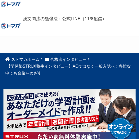
漢文句法の勉強法：公式LINE（11/8配信）
ストマガホーム
/
合格者インタビュー
/
【学習塾STRUX塾生インタビュー】AOではなく一般入試へ！多忙な
中でも合格をめざす