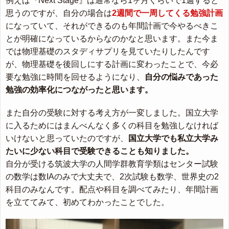
例えば『Next Stage』は通常なら1ヶ月くらいで1週すると
思うのですが、自分の場合は
2週間で一周してくる勉強計画
になっていて、それができるのも年間計画で今やるべきこ
とが明確になっているからなのかなと思います。また今ま
では物理基礎のスタディサプリを見ていたりしたんです
が、物理基礎を後回しにする計画に変わったことで、今必
要な勉強に時間を回せるようになり、
自分の悩みであった
勉強の効率化につながったと思います。
また自分の受験に対する考え方が一変しました。国立大学
に入るためにはまんべんなく多くの科目を勉強しなければ
いけないと思っていたのですが、
国立大学でも私立大学み
たいに少ない科目で受験できることも知りました。
自分が受ける筑波大学の人間学群教育学類はセンター試験
の数学は数IAのみで大丈夫で、2次試験も数学、世界史の2
科目のみなんです。配点や科目を調べてみたり、年間計画
を立ててみて、初めてわかったことでした。