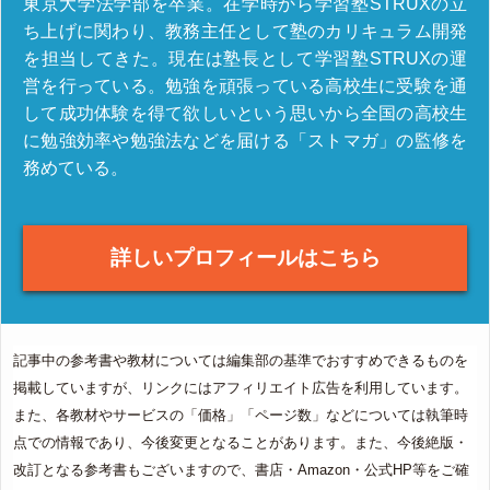
東京大学法学部を卒業。在学時から学習塾STRUXの立
ち上げに関わり、教務主任として塾のカリキュラム開発
を担当してきた。現在は塾長として学習塾STRUXの運
営を行っている。勉強を頑張っている高校生に受験を通
して成功体験を得て欲しいという思いから全国の高校生
に勉強効率や勉強法などを届ける「ストマガ」の監修を
務めている。
詳しいプロフィールはこちら
記事中の参考書や教材については編集部の基準でおすすめできるものを
掲載していますが、リンクにはアフィリエイト広告を利用しています。
また、各教材やサービスの「価格」「ページ数」などについては執筆時
点での情報であり、今後変更となることがあります。また、今後絶版・
改訂となる参考書もございますので、書店・Amazon・公式HP等をご確