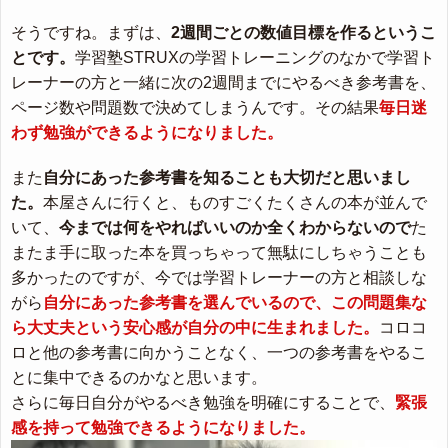
そうですね。まずは、
2週間ごとの数値目標を作るというこ
とです。
学習塾STRUXの学習トレーニングのなかで学習ト
レーナーの方と一緒に次の2週間までにやるべき参考書を、
ページ数や問題数で決めてしまうんです。その結果
毎日迷
わず勉強ができるようになりました。
また
自分にあった参考書を知ることも大切だと思いまし
た。
本屋さんに行くと、ものすごくたくさんの本が並んで
いて、
今までは何をやればいいのか全くわからないので
た
またま手に取った本を買っちゃって無駄にしちゃうことも
多かったのですが、今では学習トレーナーの方と相談しな
がら
自分にあった参考書を選んでいるので、この問題集な
ら大丈夫という安心感が自分の中に生まれました。
コロコ
ロと他の参考書に向かうことなく、一つの参考書をやるこ
とに集中できるのかなと思います。
さらに毎日自分がやるべき勉強を明確にすることで、
緊張
感を持って勉強できるようになりました。