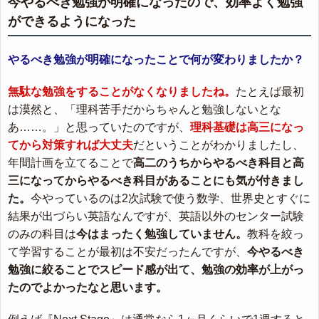
今やるべき勉強が明確になったので、効率よく勉強
ができるようになった
やるべき勉強が明確になったことで何が変わりましたか？
無駄な勉強をすることがなくなりましたね。
たとえば最初
は漠然と、「理科苦手だからちゃんと勉強しないとな
あ……。」と思っていたのですが、
理科基礎は高三になっ
てから対策すれば大丈夫
だということがわかりましたし、
年間計画を立てることで
高二のうちからやるべき科目と高
三になってからやるべき科目があることにも気が付きまし
た。
今やっているのは2次試験で使う数学、世界史とすぐに
結果が出づらい英語なんですが、英語以外のセンター試験
のみの科目は
今はまったく勉強していません。
教科を絞っ
て学習することが最初は不安だったんですが、
今やるべき
勉強に絞ることでスピード感が出て、勉強の効率が上がっ
たのでよかったなと思います。