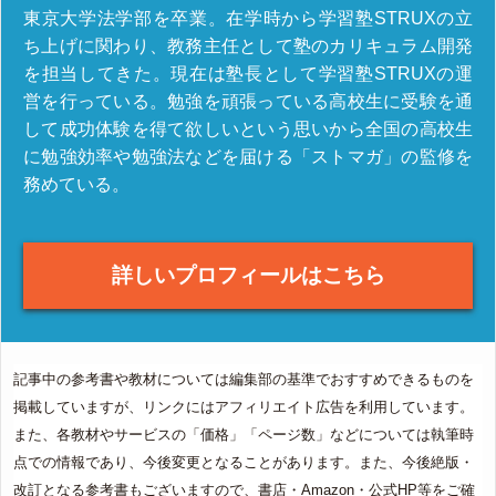
東京大学法学部を卒業。在学時から学習塾STRUXの立
ち上げに関わり、教務主任として塾のカリキュラム開発
を担当してきた。現在は塾長として学習塾STRUXの運
営を行っている。勉強を頑張っている高校生に受験を通
して成功体験を得て欲しいという思いから全国の高校生
に勉強効率や勉強法などを届ける「ストマガ」の監修を
務めている。
詳しいプロフィールはこちら
記事中の参考書や教材については編集部の基準でおすすめできるものを
掲載していますが、リンクにはアフィリエイト広告を利用しています。
また、各教材やサービスの「価格」「ページ数」などについては執筆時
点での情報であり、今後変更となることがあります。また、今後絶版・
改訂となる参考書もございますので、書店・Amazon・公式HP等をご確