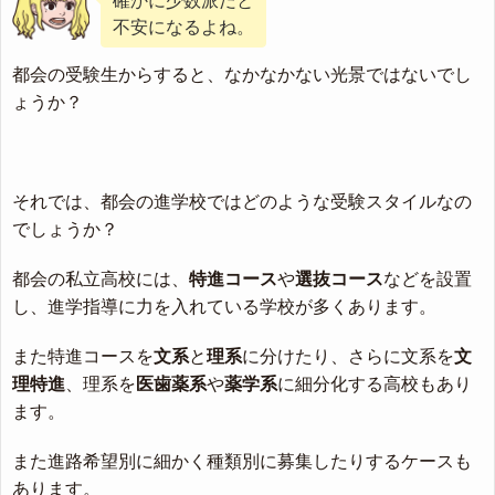
確かに少数派だと
不安になるよね。
都会の受験生からすると、なかなかない光景ではないでし
ょうか？
それでは、都会の進学校ではどのような受験スタイルなの
でしょうか？
都会の私立高校には、
特進コース
や
選抜コース
などを設置
し、進学指導に力を入れている学校が多くあります。
また特進コースを
文系
と
理系
に分けたり、さらに文系を
文
理特進
、理系を
医歯薬系
や
薬学系
に細分化する高校もあり
ます。
また進路希望別に細かく種類別に募集したりするケースも
あります。