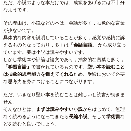
ただ、小説のような本だけでは、成績をあげるには不十分
なようです。
その理由は、小説などの本は、会話が多く，抽象的な言葉
が少ないです。
具体的な内容を説明していることが多く，感覚や感情に訴
えるものとなっており，多くは
「会話言語」
から成り立っ
ています。要は小説は読みやすいです。
しかし学術本や評論は論文であり，抽象的な言葉も多く，
「学習言語」
で書かれているものです。
堅い本を読むこと
は抽象的思考能力を鍛えてくれる
ため、受験において必要
な思考力を身につけることにつながります。
ただ、いきなり堅い本を読むことは難しいし読書が続きま
せん。
そんなひとは、
まずは読みやすい小説
からはじめて、無理
なく読めるようになってきたら
長編小説
、そして
学術書
な
どを読むと良いでしょう。