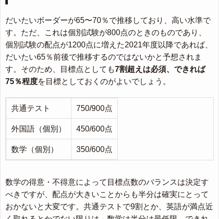
だいたいボーダーが65〜70％で推移しており、高い水準で
す。ただ、これは個別試験が800点のときのものであり、
個別試験の配点が1200点に増えた2021年度以降であれば、
だいたい65％前後で推移するのではないかと予想されま
す。そのため、目標点としても
7割超えは必須、できれば
75％程度
を目標としておくのがよいでしょう。
共通テスト
750/900点
外国語（個別）
450/600点
数学（個別）
350/600点
数学の得意・不得意によって目標点数のバランスは決定す
べきですが、配点が大きいことからも半分は確実にとって
おかないと大変です。共通テストで9割とか、英語が満点近
く取れるとかでない限りは、数学は半分は最低限、できれ