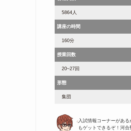
5864人
講座の時間
160分
授業回数
20~27回
形態
集団
入試情報コーナーがある
もゲットできるぞ！河合