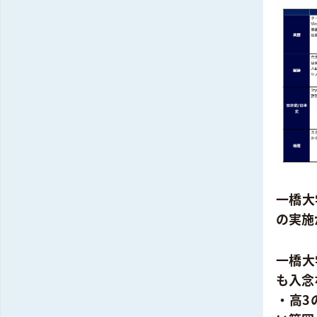
一橋大
の実施
一橋大
も入念
・高3