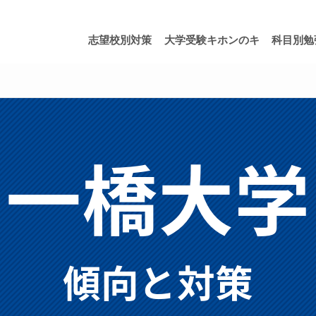
志望校別対策
大学受験キホンのキ
科目別勉
一橋大学
傾向と対策