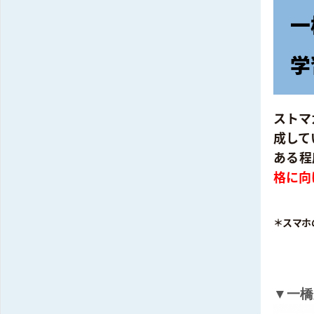
一
学
ストマ
成して
ある程
格に向
＊スマホ
▼一橋