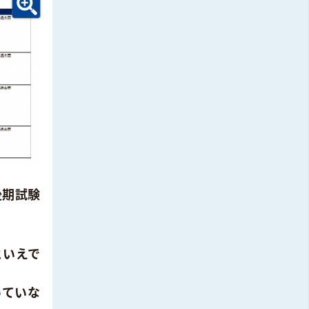
後期試験
といえで
っていな