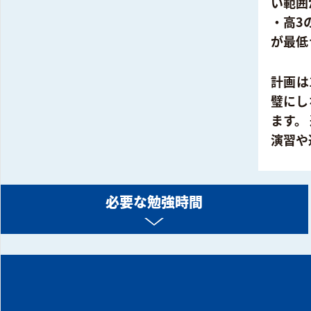
い範囲
・高3
が最低
計画は
璧にし
ます。
演習や
必要な勉強時間