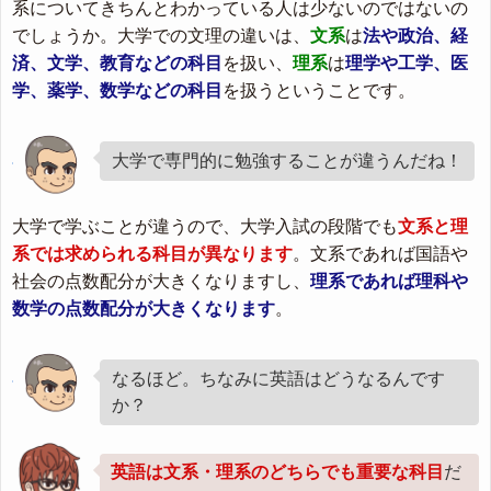
系についてきちんとわかっている人は少ないのではないの
でしょうか。大学での文理の違いは、
文系
は
法や政治、経
済、文学、教育などの科目
を扱い、
理系
は
理学や工学、医
学、薬学、数学などの科目
を扱うということです。
大学で専門的に勉強することが違うんだね！
大学で学ぶことが違うので、大学入試の段階でも
文系と理
系では求められる科目が異なります
。
文系であれば国語や
社会の点数配分が大きくなります
し、
理系であれば理科や
数学の点数配分が大きくなります
。
なるほど。ちなみに英語はどうなるんです
か？
英語は文系・理系のどちらでも重要な科目
だ