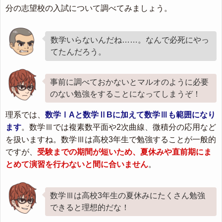
分の志望校の入試について調べてみましょう。
数学いらないんだね……。なんで必死にやっ
てたんだろう。
事前に調べておかないとマルオのように必要
のない勉強をすることになってしまうぞ！
理系では、
数学ⅠAと数学ⅡBに加えて数学Ⅲも範囲になり
ます
。数学Ⅲでは複素数平面や2次曲線、微積分の応用など
を扱いますね。数学Ⅲは高校3年生で勉強することが一般的
ですが、
受験までの期間が短いため、夏休みや直前期にま
とめて演習を行わないと間に合いません
。
数学Ⅲは高校3年生の夏休みにたくさん勉強
できると理想的だな！