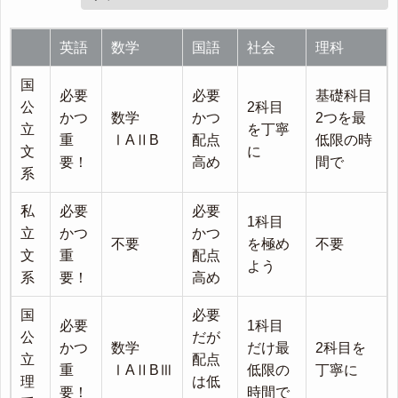
英語
数学
国語
社会
理科
国
必要
必要
基礎科目
公
2科目
かつ
数学
かつ
2つを最
立
を丁寧
重
ⅠAⅡB
配点
低限の時
文
に
要！
高め
間で
系
私
必要
必要
1科目
立
かつ
かつ
不要
を極め
不要
文
重
配点
よう
系
要！
高め
国
必要
必要
1科目
公
だが
かつ
数学
だけ最
2科目を
立
配点
重
ⅠAⅡBⅢ
低限の
丁寧に
理
は低
要！
時間で