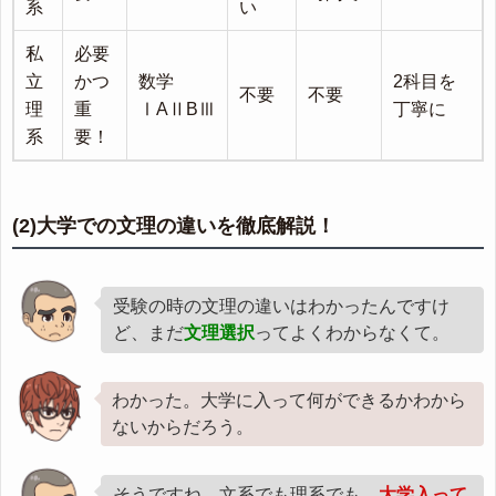
系
い
私
必要
立
かつ
数学
2科目を
不要
不要
理
重
ⅠAⅡBⅢ
丁寧に
系
要！
(2)大学での文理の違いを徹底解説！
受験の時の文理の違いはわかったんですけ
ど、まだ
文理選択
ってよくわからなくて。
わかった。大学に入って何ができるかわから
ないからだろう。
そうですね、文系でも理系でも、
大学入って