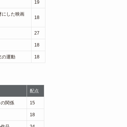
19
材にした映画
18
27
18
立の運動
18
配点
との関係
15
18
の作品
24