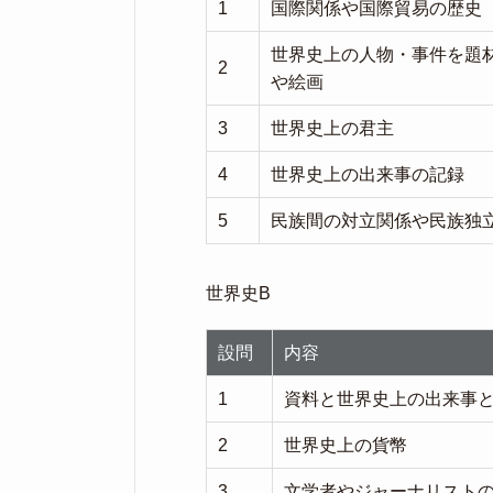
1
国際関係や国際貿易の歴史
世界史上の人物・事件を題
2
や絵画
3
世界史上の君主
4
世界史上の出来事の記録
5
民族間の対立関係や民族独
世界史B
設問
内容
1
資料と世界史上の出来事
2
世界史上の貨幣
3
文学者やジャーナリスト