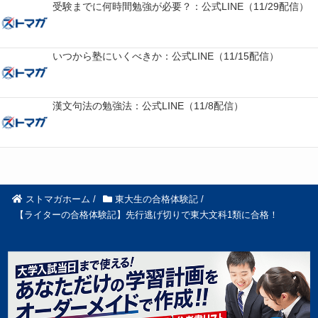
受験までに何時間勉強が必要？：公式LINE（11/29配信）
いつから塾にいくべきか：公式LINE（11/15配信）
漢文句法の勉強法：公式LINE（11/8配信）
ストマガホーム
/
東大生の合格体験記
/
【ライターの合格体験記】先行逃げ切りで東大文科1類に合格！