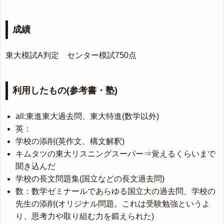
成績
東大模試A判定 センター模試750点
利用したもの(参考書・塾)
all:東進東大過去問、東大特進(数学以外)
英：
学校の添削(英作文、構文解釈)
キムタツの東大リスニングスーパー⇒覚えるくらいまで
聞き込んだ
学校の長文問題集(国立などの長文過去問)
数：数学ゼミナールであらゆる国立大の過去問、学校の
先生の添削(オリジナル問題。これは受験勉強というよ
り、思考力や取り組む力を鍛えられた)