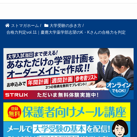
ストマガホーム
/
大学受験の歩き方
/
合格力判定vol.11｜慶應大学薬学部志望のK・Kさんの合格力を判定