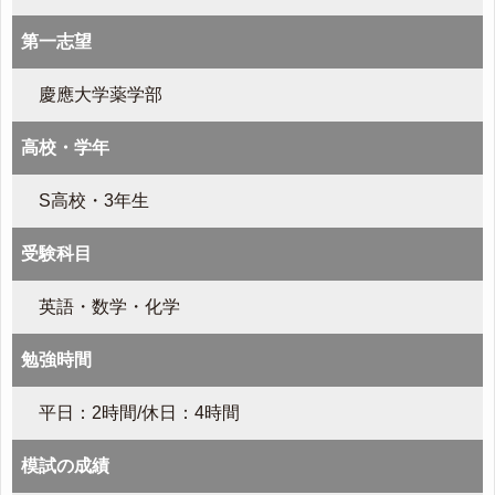
第一志望
慶應大学薬学部
高校・学年
S高校・3年生
受験科目
英語・数学・化学
勉強時間
平日：2時間/休日：4時間
模試の成績