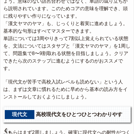
ょう。意味のない語呂合わせではなく、単語の成り立ちか
ら説明されています。このためコアの意味を理解でき、頭
に残りやすい作りになっています。
「漢文ヤマのヤマ」も、じっくりと着実に進めましょう。
基本的な句形はすべてマスターできます。
単語については3周やりきって7割以上覚えられている状態
を、文法についてはスタサプと「漢文ヤマのヤマ」を1周し
て、問題集で8〜9割取れる状態を目指しましょう。クリア
できたら次のステップに進むようにするのがおススメで
す。
「現代文が苦手で高校入試レベルも読めない」という人
は、まずは文章に慣れるために早めから基本の読み方をイ
ンストールしておくようにしましょう。
現代文
高校現代文をひとつひとつわかりやす
く。
こちらはまず2周しましょう。確実に現代文への耐性がつく