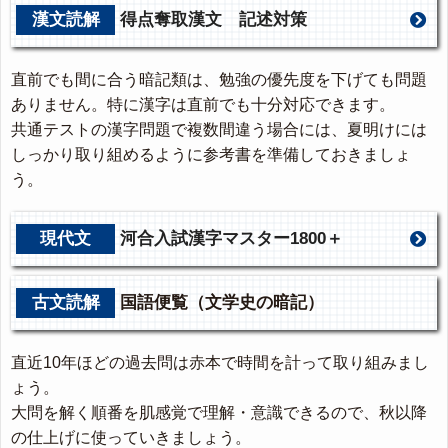
漢文読解
得点奪取漢文 記述対策
直前でも間に合う暗記類は、勉強の優先度を下げても問題
ありません。特に漢字は直前でも十分対応できます。
共通テストの漢字問題で複数間違う場合には、夏明けには
しっかり取り組めるように参考書を準備しておきましょ
う。
現代文
河合入試漢字マスター1800＋
古文読解
国語便覧（文学史の暗記）
直近10年ほどの過去問は赤本で時間を計って取り組みまし
ょう。
大問を解く順番を肌感覚で理解・意識できるので、秋以降
の仕上げに使っていきましょう。