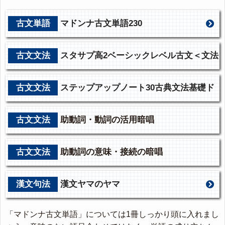
古文単語
マドンナ古文単語230
古文文法
スタサプ高2ベーシックレベル古文＜文法
編＞
古文文法
ステップアップノート30古典文法基礎ド
リル
古文文法
助動詞・動詞の活用暗唱
古文文法
助動詞の意味・接続の暗唱
漢文句法
漢文ヤマのヤマ
「マドンナ古文単語」については1冊しっかり頭に入れまし