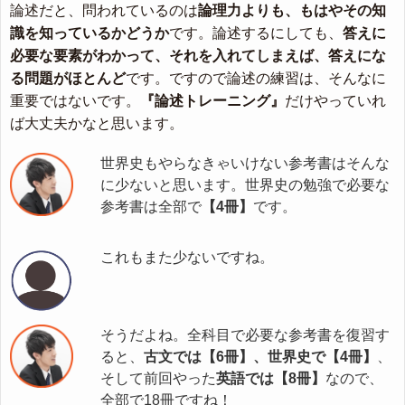
論述だと、問われているのは
論理力よりも、もはやその知
識を知っているかどうか
です。論述するにしても、
答えに
必要な要素がわかって、それを入れてしまえば、答えにな
る問題がほとんど
です。ですので論述の練習は、そんなに
重要ではないです。
『論述トレーニング』
だけやっていれ
ば大丈夫かなと思います。
世界史もやらなきゃいけない参考書はそんな
に少ないと思います。世界史の勉強で必要な
参考書は全部で
【4冊】
です。
これもまた少ないですね。
そうだよね。全科目で必要な参考書を復習す
ると、
古文では【6冊】、世界史で【4冊】
、
そして前回やった
英語では【8冊】
なので、
全部で18冊ですね！