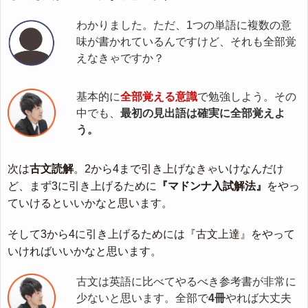
わかりました。ただ、1つの単語に複数の意
味が書かれているんですけど、それも全部覚
えなきゃですか？
基本的に
全部覚える意識
で勉強しよう。その
中でも、
最初の見出語は確実に全部覚えよ
う。
次は
古文読解
。2から4まで引き上げなきゃいけなんだけ
ど、まず3に引き上げるために
『マドンナ入試解法』
をやっ
ていけるといいかなと思います。
そして3から4に引き上げるためには『古文上達』をやって
いければいいかなと思います。
古文は英語に比べてやるべき参考書が非常に
少ないと思います。全部で
4冊
やれば大丈夫