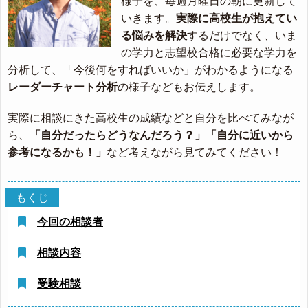
様子を、毎週月曜日の朝に更新して
いきます。
実際に高校生が抱えてい
る悩みを解決
するだけでなく、いま
の学力と志望校合格に必要な学力を
分析して、「今後何をすればいいか」がわかるようになる
レーダーチャート分析
の様子などもお伝えします。
実際に相談にきた高校生の成績などと自分を比べてみなが
ら、
「自分だったらどうなんだろう？」「自分に近いから
参考になるかも！」
など考えながら見てみてください！
今回の相談者
相談内容
受験相談