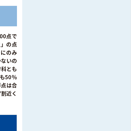
00点で
史」の点
合にのみ
かないの
学科とも
も50％
得点は合
7割近く