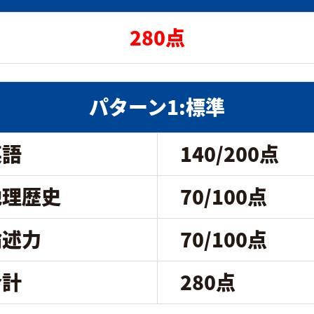
280点
パターン1:標準
英語
140/200点
地理歴史
70/100点
論述力
70/100点
合計
280点