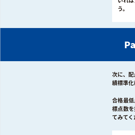
いれば
う。
P
次に、配
績標準化
合格最低
標点数を
てみてく