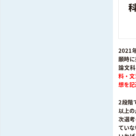
202
願時に
論文科
料・文
想を記
2段階
以上の
次選考
ていな