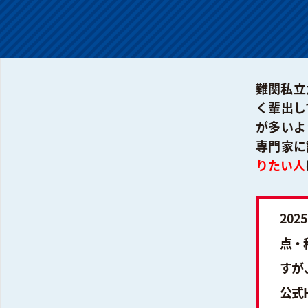
難関私立
く輩出し
が多いよ
専門家に
りたい人
20
点・
すが
公式