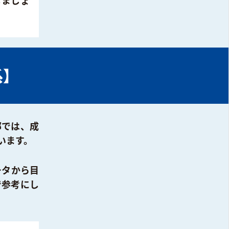
しましょ
系】
部では、成
います。
ータから目
で参考にし