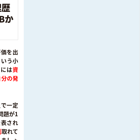
理歴
Bか
評価を出
という小
的には
資
自分の発
史で一定
問題が1
公表され
割
取れて