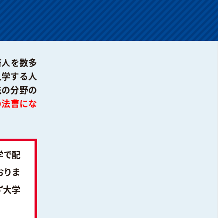
済人を数多
入学する人
法の分野の
の法曹にな
学で配
おりま
ず大学