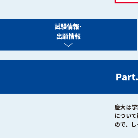
試験情報･
出願情報
Pa
慶大は学
について
ので、し