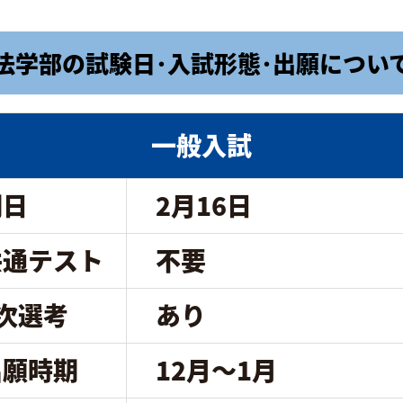
法学部の試験日･入試形態･出願につい
一般入試
期日
2月16日
共通テスト
不要
1次選考
あり
出願時期
12月～1月