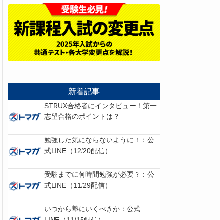
新着記事
STRUX合格者にインタビュー！第一
志望合格のポイントは？
勉強した気にならないように！：公
式LINE（12/20配信）
受験までに何時間勉強が必要？：公
式LINE（11/29配信）
いつから塾にいくべきか：公式
LINE（11/15配信）