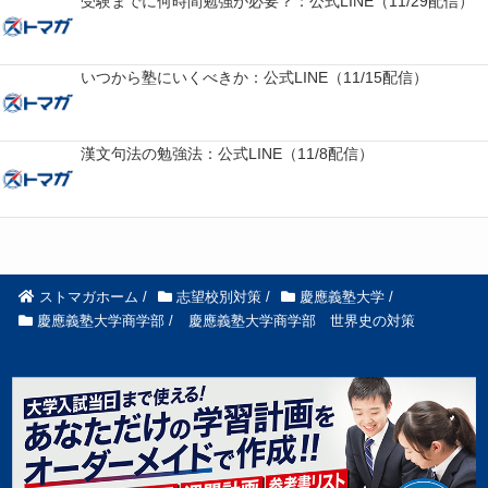
受験までに何時間勉強が必要？：公式LINE（11/29配信）
いつから塾にいくべきか：公式LINE（11/15配信）
漢文句法の勉強法：公式LINE（11/8配信）
ストマガホーム
/
志望校別対策
/
慶應義塾大学
/
慶應義塾大学商学部
/
慶應義塾大学商学部 世界史の対策