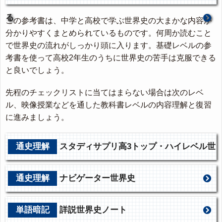
る
この参考書は、中学と高校で学ぶ世界史の大まかな内容が
分かりやすくまとめられているものです。何周か読むこと
で世界史の流れがしっかり頭に入ります。基礎レベルの参
考書を使って高校2年生のうちに世界史の苦手は克服できる
と良いでしょう。
先程のチェックリストに当てはまらない場合は次のレベ
ル、映像授業などを通した教科書レベルの内容理解と復習
に進みましょう。
通史理解
スタディサプリ高3トップ・ハイレベル世
界史
通史理解
ナビゲーター世界史
単語暗記
詳説世界史ノート