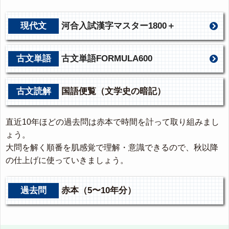
現代文
河合入試漢字マスター1800＋
古文単語
古文単語FORMULA600
古文読解
国語便覧（文学史の暗記）
直近10年ほどの過去問は赤本で時間を計って取り組みまし
ょう。
大問を解く順番を肌感覚で理解・意識できるので、秋以降
の仕上げに使っていきましょう。
過去問
赤本（5〜10年分）