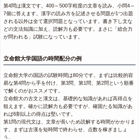
第4問は漢文です。400～500字程度の文章を読み、小問4～
7個に答えます。漢字の読み方を記述させる問題が1つ出題
される以外は全て選択問題となっています。書き下し文な
どの文法知識に加え、読解力も必要です。まさに「総合力
が問われる」試験になっています。
立命館大学国語の時間配分の例
立命館大学の国語の試験時間は80分です。まずは比較的容
易な第4問から手を付け、第3問、第1問、第2問という順番
で解くのがおススメです。
立命館大の古文と漢文は、基礎的な知識があれば高得点を
狙えます。確かに読解力も必要ですが、確固たる知識があ
れば6割以上の得点は堅いです。
第1問の現代文は、文章が長いため読解する時間がかかりま
す。まずは古漢を短時間で終わらせ、点数を稼ぎましょ
う。