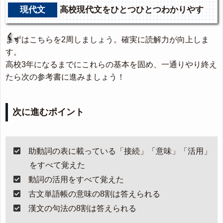
現代文
高校現代文をひとつひとつわかりやす
く。
まずはこちらを2周しましょう。確実に読解力が向上しま
す。
高校3年になるまでにこれらの基本を固め、一通りやり終え
たら次の参考書に進みましょう！
次に進むポイント
助動詞の表に載っている「接続」「意味」「活用」
をすべて覚えた
動詞の活用をすべて覚えた
古文単語帳の意味の8割は答えられる
漢文の句法の8割は答えられる