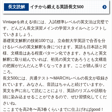
長文読解
イチから鍛える英語長文500
Vintageを終える頃には、入試標準レベルの英文法は完璧で
す。どんどん長文演習メインの学習スタイルへとシフトし
ていきましょう。
基礎英文解釈の技術100では、立命館大学英語で合否を分
けるレベルの英文解釈を身につけます。英語も日本語と同
様、文構造はある程度パターン化できます。きちんと英文
解釈に取り組んでいれば、初見の英文であろうとも文構造
の把握がだんだんと早くなってきます。ここが踏ん張りど
ころ。
長文500には、共通テスト〜MARCHレベルの長文が収録さ
れています。みなさん、音読はちゃんと続けていますか。
英文を声に出して読むことにより、英語のリズムや語順を
頭に染み込ませることができるので、ぜひ習慣化してくだ
さいね。
ここまでを高2冬〜高3春くらいまでに仕上げればgood！