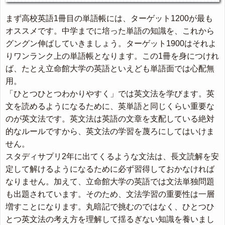
まず高校英語1冊目の単語帳には、ターゲット1200が最も
オススメです。中学までに培った単語の知識を、これから
グングン伸ばしていきましょう。ターゲット1900はそれよ
りワンランク上の単語帳となります。この1冊を身につけれ
ば、たとえ立命館大学の英語といえども単語面では心配無
用。
「ひとつひとつわかりやすく」では英文法を学びます。英
文を読めるようになるために、英単語と同じくらい重要な
のが英文法です。英文法は英語の文章を支配している絶対
的なルールですから、英文法の学習を蔑ろにしてはいけま
せん。
スタディサプリ2年に出てくるような文法は、長文読解を安
定して解けるようになるために必ず習得しておかなければ
なりません。加えて、立命館大学の英語では文法単独問題
も出題されています。そのため、文法学習の重要性は一層
増すことになります。丸暗記で挑むのではなく、ひとつひ
とつ英文法の考え方を理解して揺るぎない知識を養いまし