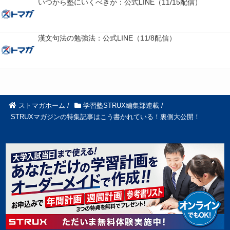
いつから塾にいくべきか：公式LINE（11/15配信）
漢文句法の勉強法：公式LINE（11/8配信）
ストマガホーム
/
学習塾STRUX編集部連載
/
STRUXマガジンの特集記事はこう書かれている！裏側大公開！