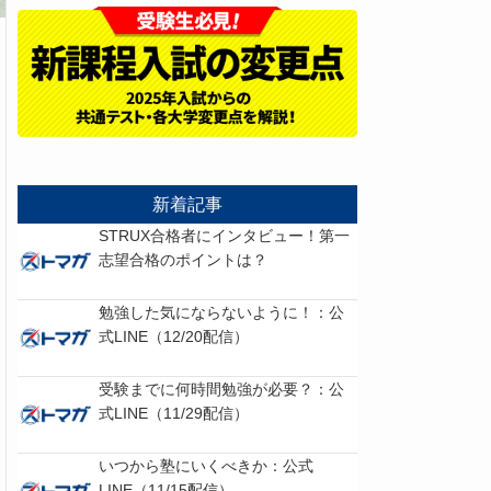
新着記事
STRUX合格者にインタビュー！第一
志望合格のポイントは？
勉強した気にならないように！：公
式LINE（12/20配信）
受験までに何時間勉強が必要？：公
式LINE（11/29配信）
いつから塾にいくべきか：公式
LINE（11/15配信）