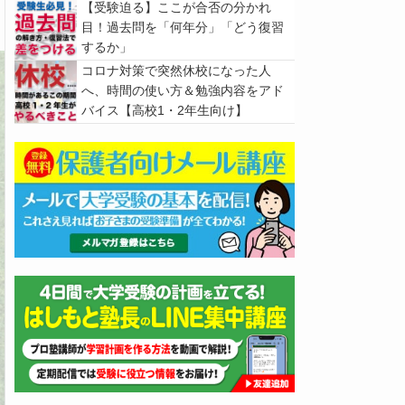
【受験迫る】ここが合否の分かれ
目！過去問を「何年分」「どう復習
するか」
コロナ対策で突然休校になった人
へ、時間の使い方＆勉強内容をアド
バイス【高校1・2年生向け】