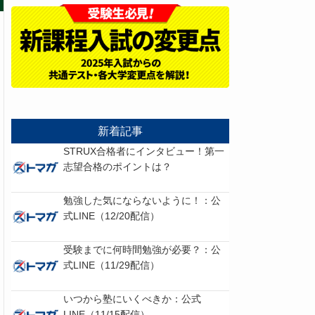
新着記事
STRUX合格者にインタビュー！第一
志望合格のポイントは？
勉強した気にならないように！：公
式LINE（12/20配信）
受験までに何時間勉強が必要？：公
式LINE（11/29配信）
いつから塾にいくべきか：公式
LINE（11/15配信）