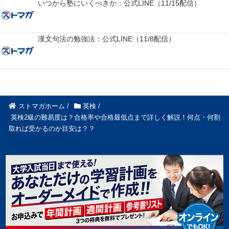
いつから塾にいくべきか：公式LINE（11/15配信）
漢文句法の勉強法：公式LINE（11/8配信）
ストマガホーム
/
英検
/
英検2級の難易度は？合格率や合格最低点まで詳しく解説！何点・何割
取れば受かるのか目安は？？