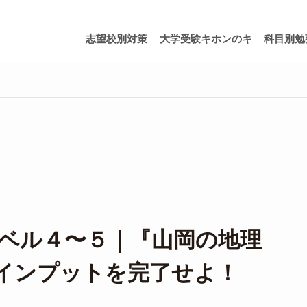
志望校別対策
大学受験キホンのキ
科目別勉
ベル４〜５｜『山岡の地理
インプットを完了せよ！