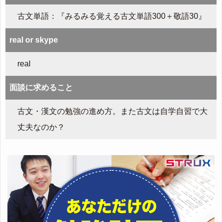
古文単語：『みるみる覚える古文単語300＋敬語30』
real or skype
real
面談に求めること
古文・漢文の勉強の進め方。また古文は自学自習で大
丈夫なのか？