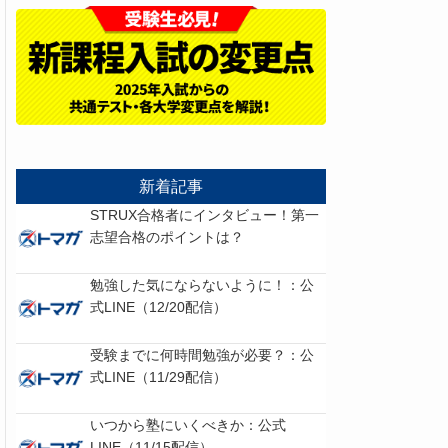
新着記事
STRUX合格者にインタビュー！第一
志望合格のポイントは？
勉強した気にならないように！：公
式LINE（12/20配信）
受験までに何時間勉強が必要？：公
式LINE（11/29配信）
いつから塾にいくべきか：公式
LINE（11/15配信）