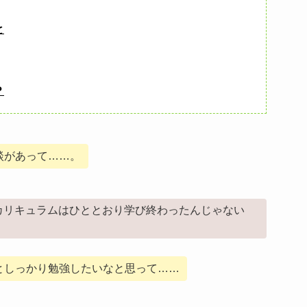
と
？
談があって……。
カリキュラムはひととおり学び終わったんじゃない
としっかり勉強したいなと思って……