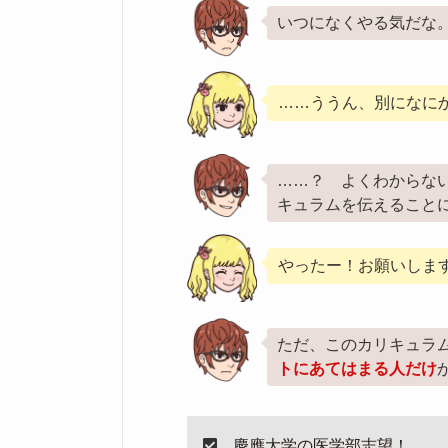
いつになくやる気だな
……ううん、別になに
……？ よくわからな
キュラムを伝えること
やったー！お願いしま
ただ、このカリキュラ
トにあてはまる人だけ
慶應大学の医学部志望！