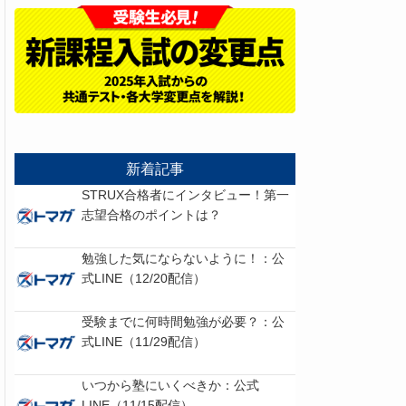
新着記事
STRUX合格者にインタビュー！第一
志望合格のポイントは？
勉強した気にならないように！：公
式LINE（12/20配信）
受験までに何時間勉強が必要？：公
式LINE（11/29配信）
いつから塾にいくべきか：公式
LINE（11/15配信）