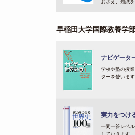
おさえ、知識を
早稲田大学国際教養学
ナビゲータ
学校や塾の授業
ターを使います
実力をつける
一問一答レベル
していきます。