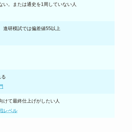
ない。または通史を1周していない人
。進研模試では偏差値55以上
れる
門
向けて最終仕上げがしたい人
戦レベル