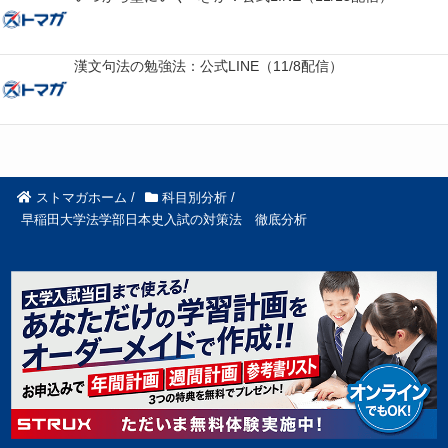
漢文句法の勉強法：公式LINE（11/8配信）
ストマガホーム
/
科目別分析
/
早稲田大学法学部日本史入試の対策法 徹底分析