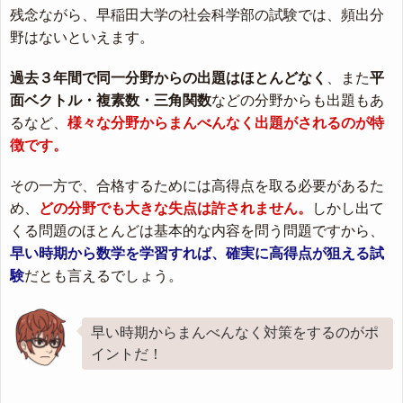
残念ながら、早稲田大学の社会科学部の試験では、
頻出分
野はない
といえます。
過去３年間で同一分野からの出題はほとんどなく
、また
平
面ベクトル・複素数・三角関数
などの分野からも出題もあ
るなど、
様々な分野からまんべんなく出題がされるのが特
徴です。
その一方で、合格するためには高得点を取る必要があるた
め、
どの分野でも大きな失点は許されません。
しかし出て
くる問題のほとんどは基本的な内容を問う問題ですから、
早い時期から数学を学習すれば、確実に高得点が狙える試
験
だとも言えるでしょう。
早い時期からまんべんなく対策をするのがポ
イントだ！