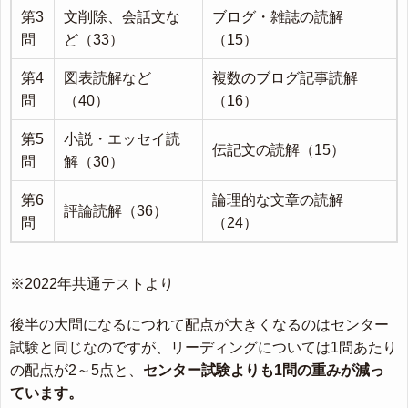
第3
文削除、会話文な
ブログ・雑誌の読解
問
ど（33）
（15）
第4
図表読解など
複数のブログ記事読解
問
（40）
（16）
第5
小説・エッセイ読
伝記文の読解（15）
問
解（30）
第6
論理的な文章の読解
評論読解（36）
問
（24）
※2022年共通テストより
後半の大問になるにつれて配点が大きくなるのはセンター
試験と同じなのですが、リーディングについては1問あたり
の配点が2～5点と、
センター試験よりも1問の重みが減っ
ています。