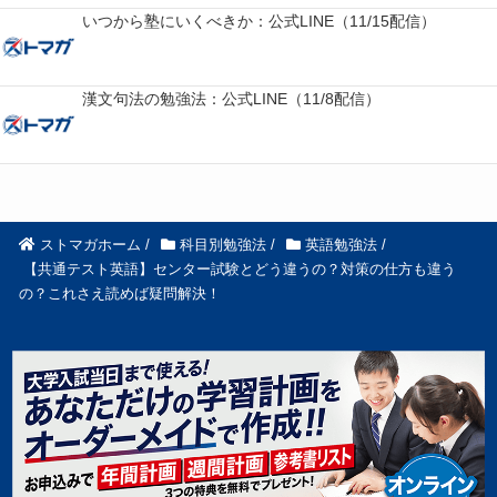
いつから塾にいくべきか：公式LINE（11/15配信）
漢文句法の勉強法：公式LINE（11/8配信）
ストマガホーム
/
科目別勉強法
/
英語勉強法
/
【共通テスト英語】センター試験とどう違うの？対策の仕方も違う
の？これさえ読めば疑問解決！